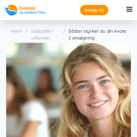
Ansøg nu
Hjem
/
Sabbatår i
/
Sådan styrker du din kvote
udlandet
2 ansøgning