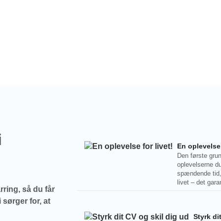
i
En oplevelse 
Den første grund
oplevelserne du
spændende tid,
livet – det gara
rring, så du får
 sørger for, at
Styrk di