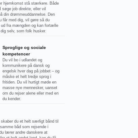
ter hjemkomst stå stærkere. Både
l søge job direkte, eller vil
på din drømmeuddannelse. Den
u får med dig, vil gøre så du
ig ud fra mængden og kan fortælle
dig selv, som folk husker.
Sproglige og sociale
kompetencer
Du vil bo i udlandet og
kommunikere på dansk og
engelsk hver dag på jobbet – og
måske et helt tredje sprog i
fritiden. Du vil hurtigt møde en
masse nye mennesker, uanset
om du rejser alene eller med en
du kender.
skaber du et helt særligt bånd til
i samme båd som rejsende i
du lærer andre danskere at