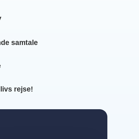
V
de samtale
e
livs rejse!