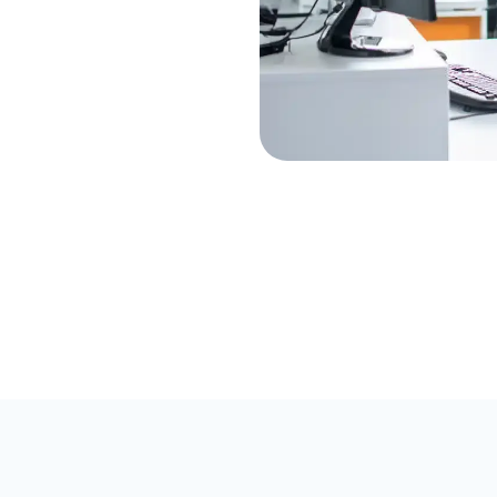
rsonlig rådgivning
192 unge i job