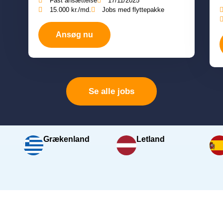
Fast ansættelse
17/11/2025
15.000 kr./md.
Jobs med flyttepakke
Ansøg nu
Se alle jobs
Grækenland
Letland