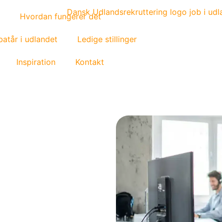
Hvordan fungerer det
atår i udlandet
Ledige stillinger
Inspiration
Kontakt
mejob
finde job og
trygt at tage