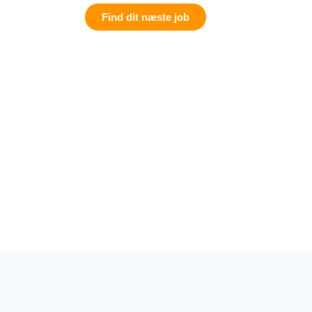
Find dit næste job
Hjælp til bolig
Pe