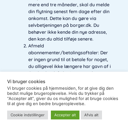
mere end tre måneder, skal du melde
din flytning senest fem dage efter din
ankomst. Dette kan du gøre via
selvbetjeningen på borger.dk. Du
behøver ikke kende din nye adresse,
den kan du altid tilføje senere.
Afmeld
abonnementer/betalingsaftaler: Der
er ingen grund til at betale for noget,
du alligevel ikke længere har gavn af i
Grækenland, f.eks. internet, el,
forsikringer (medmindre de rent
Vi bruger cookies
faktisk dækker i Grækenland),
Vi bruger cookies på hjemmesiden, for at give dig den
bedst mulige brugeroplevelse. Hvis du trykker på
Sygesikring Danmark (sæt den blot
“Accepter alt”, giver du os mulighed for at bruge cookies
på pause, så du altid kan aktivere det
til at give dig en bedre brugeroplevelse.
igen) osv.
Tjek om dit pas er gyldigt: Hvis det
Cookie indstillinger
Accepter alt
Afvis alt
udløber, mens du opholder dig i