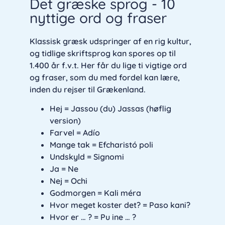
Det græske sprog - 10
nyttige ord og fraser
Klassisk græsk udspringer af en rig kultur,
og tidlige skriftsprog kan spores op til
1.400 år f.v.t. Her får du lige ti vigtige ord
og fraser, som du med fordel kan lære,
inden du rejser til Grækenland.
Hej = Jassou (du) Jassas (høflig
version)
Farvel = Adío
Mange tak = Efcharistó poli
Undskyld = Signomi
Ja = Ne
Nej = Ochi
Godmorgen = Kali méra
Hvor meget koster det? = Paso kani?
Hvor er … ? = Pu ine … ?