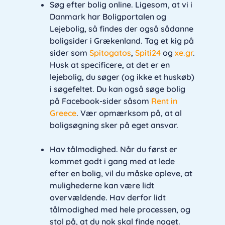
Søg efter bolig online. Ligesom, at vi i
Danmark har Boligportalen og
Lejebolig, så findes der også sådanne
boligsider i Grækenland. Tag et kig på
sider som
Spitogatos
,
Spiti24
og
xe.gr
.
Husk at specificere, at det er en
lejebolig, du søger (og ikke et huskøb)
i søgefeltet. Du kan også søge bolig
på Facebook-sider såsom
Rent in
Greece
. Vær opmærksom på, at al
boligsøgning sker på eget ansvar.
Hav tålmodighed. Når du først er
kommet godt i gang med at lede
efter en bolig, vil du måske opleve, at
mulighederne kan være lidt
overvældende. Hav derfor lidt
tålmodighed med hele processen, og
stol på, at du nok skal finde noget.