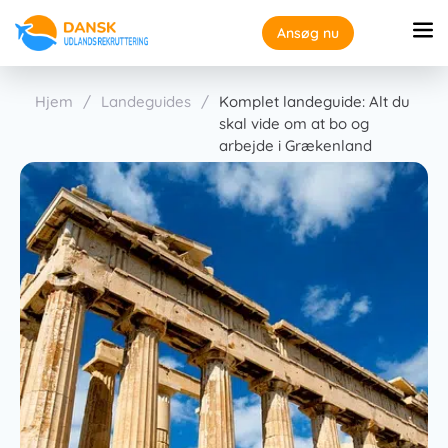
Ansøg nu
Hjem
/
Landeguides
/
Komplet landeguide: Alt du
skal vide om at bo og
arbejde i Grækenland