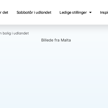
r det
Sabbatår i udlandet
Ledige stillinger
Insp
 bolig i udlandet