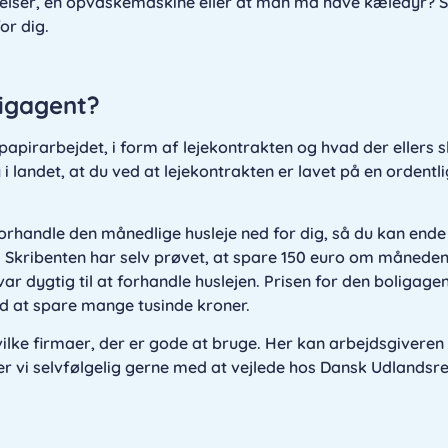
værelser, en opvaskemaskine eller at man må have kæledyr? 
or dig.
oligagent?
apirarbejdet, i form af lejekontrakten og hvad der ellers 
i landet, at du ved at lejekontrakten er lavet på en ordentli
forhandle den månedlige husleje ned for dig, så du kan end
 Skribenten har selv prøvet, at spare 150 euro om måneden
var dygtig til at forhandle huslejen. Prisen for den boligage
ed at spare mange tusinde kroner.
vilke firmaer, der er gode at bruge. Her kan arbejdsgiveren 
er vi selvfølgelig gerne med at vejlede hos Dansk Udlandsrek