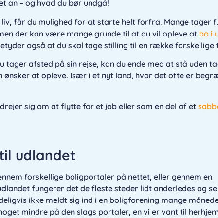
et an – og hvad du bør undgå!
 liv, får du mulighed for at starte helt forfra. Mange tager f
 men der kan være mange grunde til at du vil opleve at
bo i 
etyder også at du skal tage stilling til en række forskellige 
 du tager afsted på sin rejse, kan du ende med at stå uden t
ønsker at opleve. Især i et nyt land, hvor det ofte er begr
ejer sig om at flytte for et job eller som en del af et
sabba
til udlandet
gennem forskellige boligportaler på nettet, eller gennem en
 udlandet fungerer det de fleste steder lidt anderledes og s
deligvis ikke meldt sig ind i en boligforening mange månede
noget mindre på den slags portaler, en vi er vant til herhj