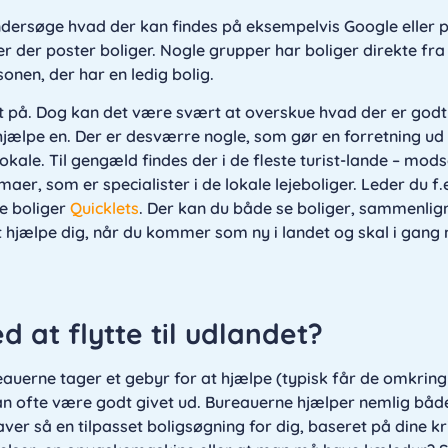
 undersøge hvad der kan findes på eksempelvis Google eller 
r der poster boliger. Nogle grupper har boliger direkte fra 
nen, der har en ledig bolig.
t på. Dog kan det være svært at overskue hvad der er god
hjælpe en. Der er desværre nogle, som gør en forretning ud
 lokale. Til gengæld findes der i de fleste turist-lande – mo
maer, som er specialister i de lokale lejeboliger. Leder du f.
te boliger
Quicklets
. Der kan du både se boliger, sammenlig
 at hjælpe dig, når du kommer som ny i landet og skal i gang
 at flytte til udlandet?
erne tager et gebyr for at hjælpe (typisk får de omkring
kan ofte være godt givet ud. Bureauerne hjælper nemlig bå
aver så en tilpasset boligsøgning for dig, baseret på dine kri