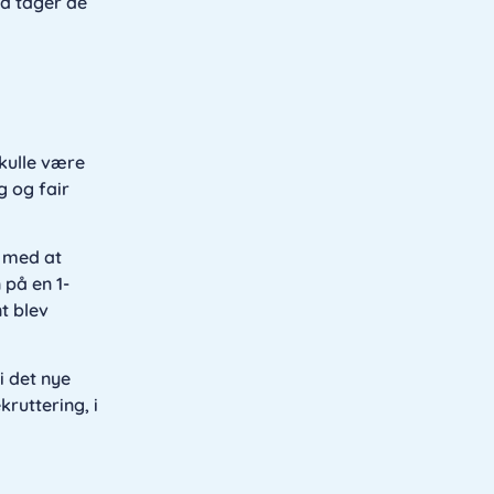
Så tager de
skulle være
g og fair
e med at
 på en 1-
nt blev
i det nye
ruttering, i