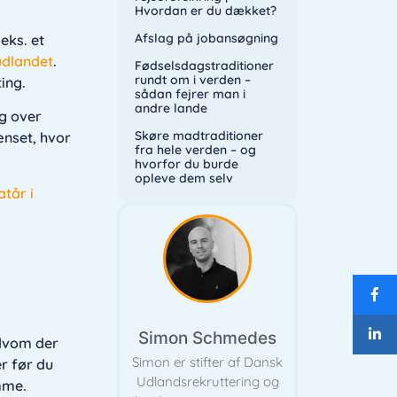
Hvordan er du dækket?
Afslag på jobansøgning
.eks. et
udlandet
.
Fødselsdagstraditioner
rundt om i verden –
ting.
sådan fejrer man i
andre lande
ag over
Skøre madtraditioner
ænset, hvor
fra hele verden – og
hvorfor du burde
opleve dem selv
tår i
Simon Schmedes
elvom der
Simon er stifter af Dansk
r før du
Udlandsrekruttering og
emme.