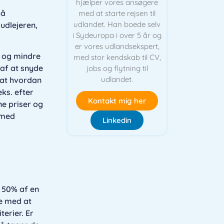
hjælper vores ansøgere
på
med at starte rejsen til
udlandet. Han boede selv
udlejeren,
i Sydeuropa i over 5 år og
er vores udlandsekspert,
t og mindre
med stor kendskab til CV,
 af at snyde
jobs og flytning til
udlandet.
dsat hvordan
eks. efter
Kontakt mig her
ne priser og
 med
Linkedin
 50% af en
de med at
terier. Er