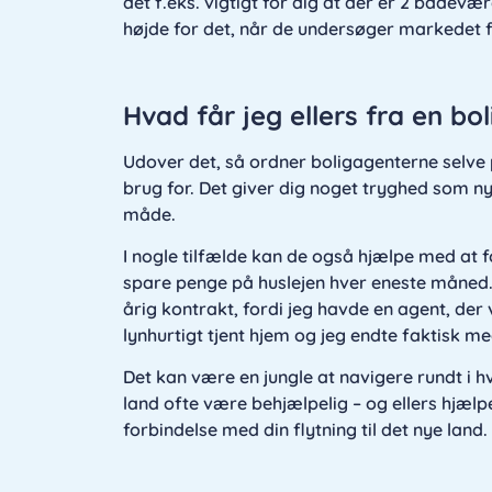
det f.eks. vigtigt for dig at der er 2 bade
højde for det, når de undersøger markedet f
Hvad får jeg ellers fra en b
Udover det, så ordner boligagenterne selve p
brug for. Det giver dig noget tryghed som ny 
måde.
I nogle tilfælde kan de også hjælpe med at 
spare penge på huslejen hver eneste måned.
årig kontrakt, fordi jeg havde en agent, der 
lynhurtigt tjent hjem og jeg endte faktisk m
Det kan være en jungle at navigere rundt i h
land ofte være behjælpelig – og ellers hjælp
forbindelse med din flytning til det nye land.