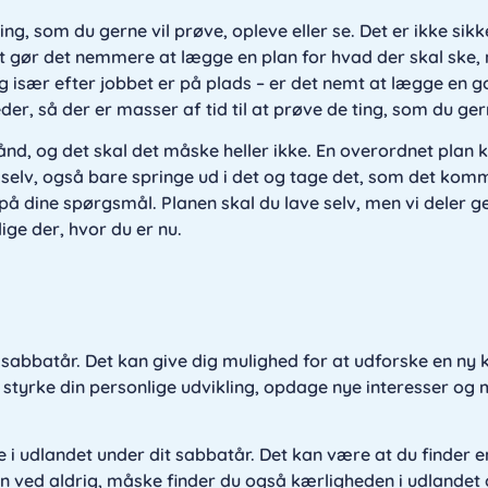
ing, som du gerne vil prøve, opleve eller se. Det er ikke sikk
et gør det nemmere at lægge en plan for hvad der skal ske,
g især efter jobbet er på plads – er det nemt at lægge en go
der, så der er masser af tid til at prøve de ting, som du ger
hånd, og det skal det måske heller ikke. En overordnet pla
selv, også bare springe ud i det og tage det, som det kom
på dine spørgsmål. Planen skal du lave selv, men vi deler g
lige der, hvor du er nu.
 sabbatår. Det kan give dig mulighed for at udforske en ny k
t styrke din personlige udvikling, opdage nye interesser og
e i udlandet under dit sabbatår. Det kan være at du finder 
 Man ved aldrig, måske finder du også kærligheden i udlandet