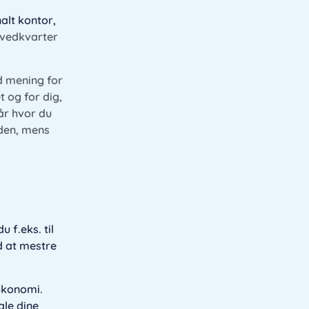
alt kontor,
ovedkvarter
d mening for
 og for dig,
år hvor du
rden, mens
 f.eks. til
d at mestre
 økonomi.
ale dine