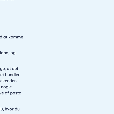
med at komme
 land, og
ge, at det
det handler
weekenden
r nogle
ve af pasta
du, hvor du