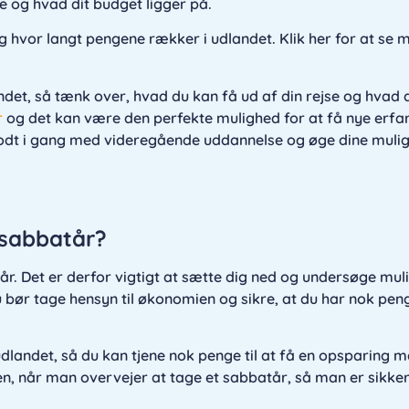
e og hvad dit budget ligger på.
g hvor langt pengene rækker i udlandet. Klik her for at se
ndet, så tænk over, hvad du kan få ud af din rejse og hvad 
r
og det kan være den perfekte mulighed for at få nye erfa
dt i gang med videregående uddannelse og øge dine mulig
 sabbatår?
tår. Det er derfor vigtigt at sætte dig ned og undersøge mu
 bør tage hensyn til økonomien og sikre, at du har nok penge
dlandet, så du kan tjene nok penge til at få en opsparing m
ien, når man overvejer at tage et sabbatår, så man er sikke