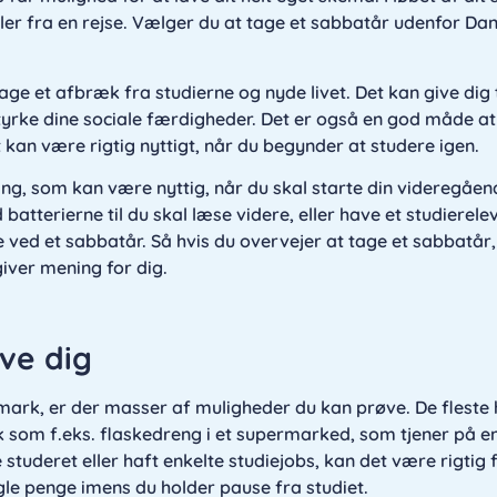
 eller fra en rejse. Vælger du at tage et sabbatår udenfor D
ge et afbræk fra studierne og nyde livet. Det kan give dig ti
styrke dine sociale færdigheder. Det er også en god måde at
t kan være rigtig nyttigt, når du begynder at studere igen.
ing, som kan være nyttig, når du skal starte din videregåen
atterierne til du skal læse videre, eller have et studierelev
ved et sabbatår. Så hvis du overvejer at tage et sabbatår,
ver mening for dig.
ve dig
nmark, er der masser af muligheder du kan prøve. De fleste 
k som f.eks. flaskedreng i et supermarked, som tjener på e
studeret eller haft enkelte studiejobs, kan det være rigtig 
gle penge imens du holder pause fra studiet.