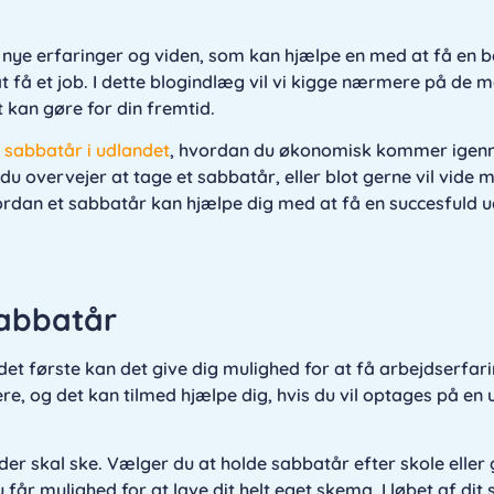
å nye erfaringer og viden, som kan hjælpe en med at få en b
 få et job. I dette blogindlæg vil vi kigge nærmere på de 
 kan gøre for din fremtid.
t
sabbatår i udlandet
, hvordan du økonomisk kommer igenn
u overvejer at tage et sabbatår, eller blot gerne vil vide 
hvordan et sabbatår kan hjælpe dig med at få en succesfuld 
sabbatår
det første kan det give dig mulighed for at få arbejdserfar
ere, og det kan tilmed hjælpe dig, hvis du vil optages på en
der skal ske. Vælger du at holde sabbatår efter skole eller
du får mulighed for at lave dit helt eget skema. I løbet af di