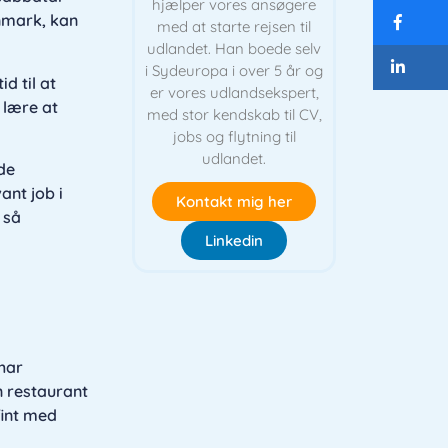
hjælper vores ansøgere
anmark, kan
med at starte rejsen til
udlandet. Han boede selv
i Sydeuropa i over 5 år og
d til at
er vores udlandsekspert,
 lære at
med stor kendskab til CV,
jobs og flytning til
udlandet.
de
ant job i
Kontakt mig her
 så
Linkedin
har
n restaurant
fint med