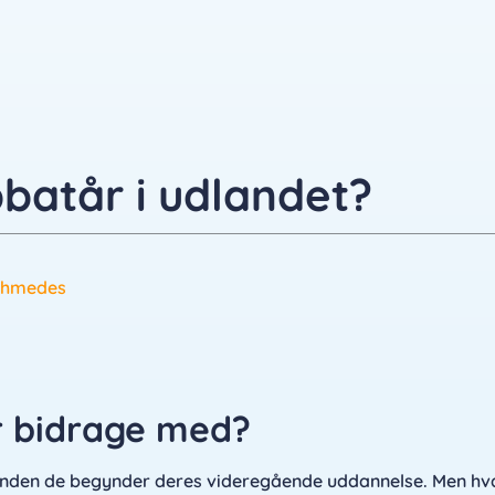
batår i udlandet?
chmedes
r bidrage med?
 inden de begynder deres videregående uddannelse. Men hv