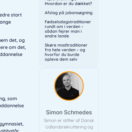
Hvordan er du dækket?
Afslag på jobansøgning
edre start
mange
Fødselsdagstraditioner
rundt om i verden –
sådan fejrer man i
andre lande
em det, og
Skøre madtraditioner
mere om det,
fra hele verden – og
uddannelse
hvorfor du burde
opleve dem selv
ing, som
 uddannelse
Simon Schmedes
Simon er stifter af Dansk
 gymnasiet,
Udlandsrekruttering og
t sabbatår