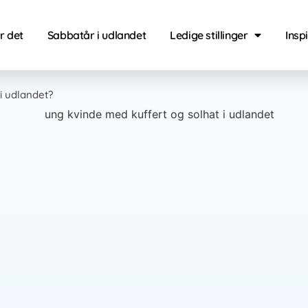
r det
Sabbatår i udlandet
Ledige stillinger
Insp
i udlandet?