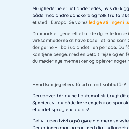
Mulighederne er lidt anderledes, hvis du kigg
både med andre danskere og folk fra forske
et sted i Europa. Se vores
ledige stillinger i 
Danmark er generelt et af de dyreste lande 
virksomhederne at have base i et land som G
der gerne vil bo i udlandet i en periode.
Du f
kan tjene penge, med en betalt rejse og en 
du møder nye mennesker og oplever noget 
Hvad kan jeg ellers få ud af mit sabbatår?
Derudover får du helt automatisk brugt dit en
Spanien, vil du både lære engelsk og spansk
et andet sprog end dansk!
Det vil uden tvivl også gøre dig mere selvst
Der er ingen mor og far med dig i udlandet 