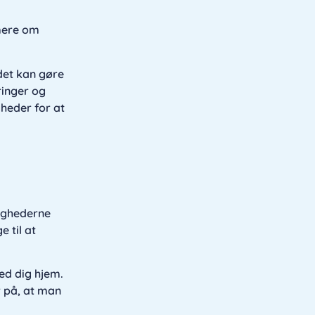
 mere om
det kan gøre
ringer og
heder for at
lighederne
 til at
ed dig hjem.
r på, at man