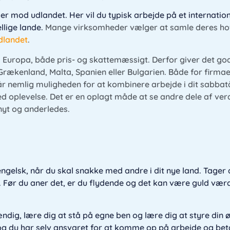
er mod udlandet. Her vil du typisk arbejde på et internation
llige lande.
Mange virksomheder vælger at samle deres h
udlandet
.
i Europa, både pris- og skattemæssigt. Derfor giver det go
rækenland, Malta, Spanien eller Bulgarien. Både for firmaet
år nemlig muligheden for at kombinere arbejde i dit sabbat
fed oplevelse. Det er en oplagt måde at se andre dele af ve
nyt og anderledes.
gelsk, når du skal snakke med andre i dit nye land. Tager du
. Før du aner det, er du flydende og det kan være guld vær
ændig, lære dig at stå på egne ben og lære dig at styre din
og du har selv ansvaret for at komme op på arbejde og bet