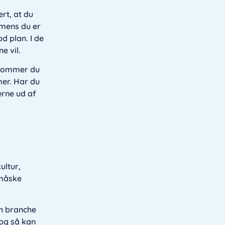
ert, at du
 mens du er
d plan. I de
ne vil.
n kommer du
mer. Har du
erne ud af
ultur,
 måske
en branche
 og så kan