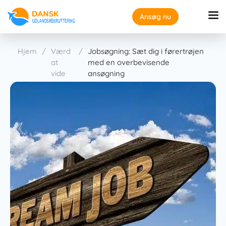
Ansøg nu
Hjem
/
Værd
/
Jobsøgning: Sæt dig i førertrøjen
at
med en overbevisende
vide
ansøgning